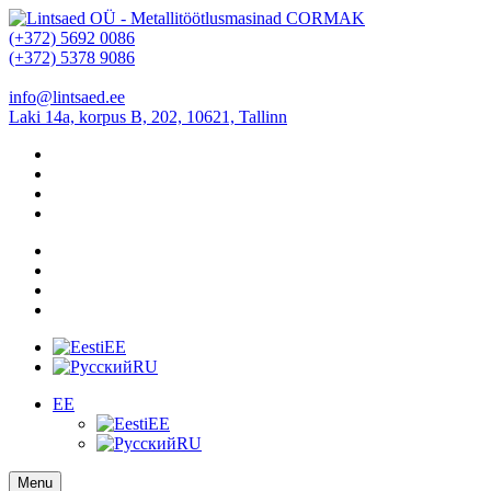
(+372) 5692 0086
(+372) 5378 9086
info@lintsaed.ee
Laki 14a, korpus B, 202, 10621, Tallinn
EE
RU
EE
EE
RU
Menu