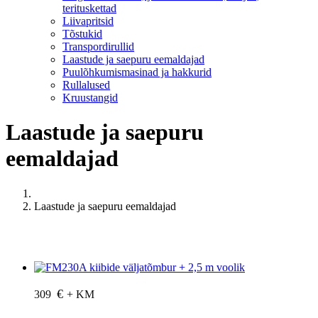
terituskettad
Liivapritsid
Tõstukid
Transpordirullid
Laastude ja saepuru eemaldajad
Puulõhkumismasinad ja hakkurid
Rullalused
Kruustangid
Laastude ja saepuru
eemaldajad
Laastude ja saepuru eemaldajad
info@lintsaed.ee
€
309
+ KM