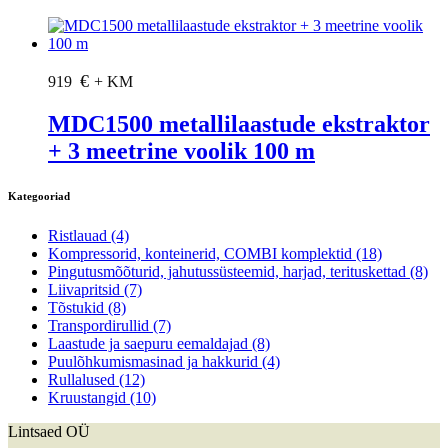
€
919
+ KM
MDC1500 metallilaastude ekstraktor
+ 3 meetrine voolik 100 m
Kategooriad
Ristlauad
(4)
Kompressorid, konteinerid, COMBI komplektid
(18)
Pingutusmõõturid, jahutussüsteemid, harjad, terituskettad
(8)
Liivapritsid
(7)
Tõstukid
(8)
Transpordirullid
(7)
Laastude ja saepuru eemaldajad
(8)
Puulõhkumismasinad ja hakkurid
(4)
Rullalused
(12)
Kruustangid
(10)
Lintsaed OÜ