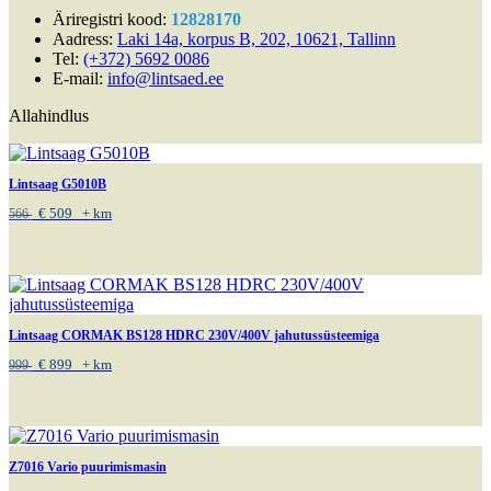
Äriregistri kood:
12828170
Aadress:
Laki 14a, korpus B, 202, 10621, Tallinn
Tel:
(+372) 5692 0086
E-mail:
info@lintsaed.ee
Allahindlus
Lintsaag G5010B
€
509
+ km
566
Lintsaag CORMAK BS128 HDRC 230V/400V jahutussüsteemiga
€
899
+ km
999
Z7016 Vario puurimismasin