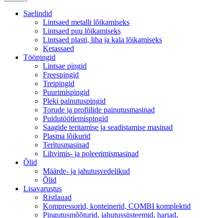
Saelindid
Lintsaed metalli lõikamiseks
Lintsaed puu lõikamiseks
Lintsaed plasti, liha ja kala lõikamiseks
Ketassaed
Tööpingid
Lintsae pingid
Freespingid
Treipingid
Puurimispingid
Pleki painutuspingid
Torude ja profiilide painutusmasinad
Puidutöötlemispingid
Saagide teritamise ja seadistamise masinad
Plasma lõikurid
Teritusmasinad
Lihvimis- ja poleerimismasinad
Õlid
Määrde- ja jahutusvedelikud
Õlid
Lisavarustus
Ristlauad
Kompressorid, konteinerid, COMBI komplektid
Pingutusmõõturid, jahutussüsteemid, harjad,