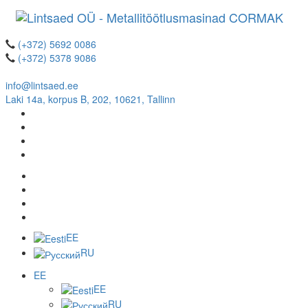
(+372) 5692 0086
(+372) 5378 9086
info@lintsaed.ee
Laki 14a, korpus B, 202, 10621, Tallinn
EE
RU
EE
EE
RU