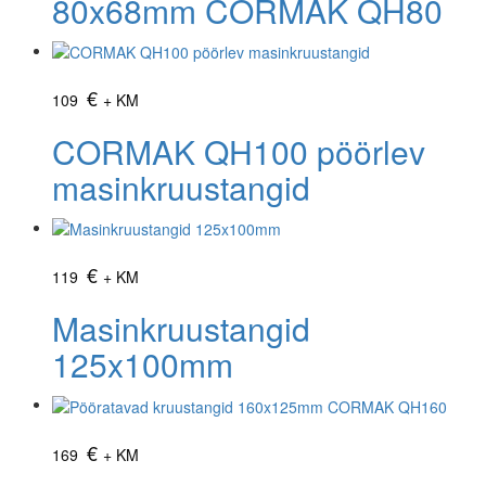
80x68mm CORMAK QH80
€
109
+ KM
CORMAK QH100 pöörlev
masinkruustangid
€
119
+ KM
Masinkruustangid
125x100mm
€
169
+ KM