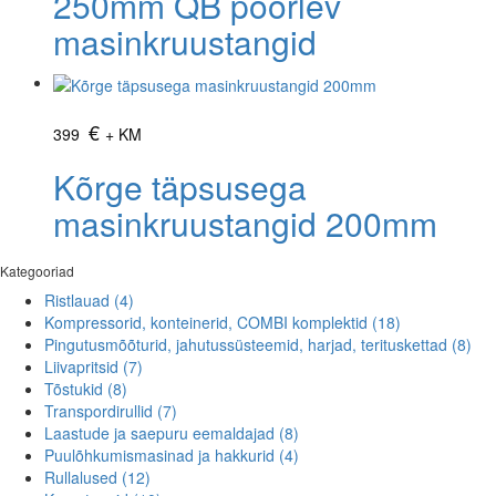
250mm QB pöörlev
masinkruustangid
€
399
+ KM
Kõrge täpsusega
masinkruustangid 200mm
Kategooriad
Ristlauad
(4)
Kompressorid, konteinerid, COMBI komplektid
(18)
Pingutusmõõturid, jahutussüsteemid, harjad, terituskettad
(8)
Liivapritsid
(7)
Tõstukid
(8)
Transpordirullid
(7)
Laastude ja saepuru eemaldajad
(8)
Puulõhkumismasinad ja hakkurid
(4)
Rullalused
(12)