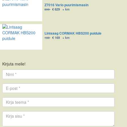
Z7016 Vario puurimismasin
€
629
+ km
699
Lintsaag CORMAK HBS200 puidule
€
169
+ km
188
Kirjuta meile!