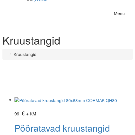
Menu
Kruustangid
Kruustangid
info@lintsaed.ee
€
99
+ KM
Pööratavad kruustangid