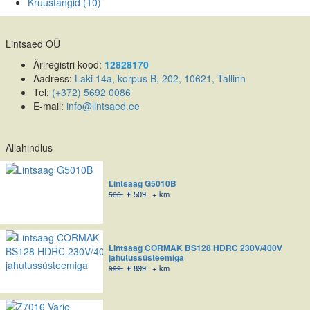
Kruustangid
(10)
Lintsaed OÜ
Äriregistri kood:
12828170
Aadress:
Laki 14a, korpus B, 202, 10621, Tallinn
Tel:
(+372) 5692 0086
E-mail:
info@lintsaed.ee
Allahindlus
Lintsaag G5010B
€
509
+ km
566
Lintsaag CORMAK BS128 HDRC 230V/400V
jahutussüsteemiga
€
899
+ km
999